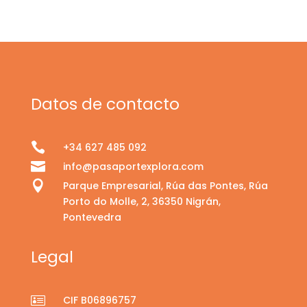
Datos de contacto

+34 627 485 092

info@pasaportexplora.com

Parque Empresarial, Rúa das Pontes, Rúa
Porto do Molle, 2, 36350 Nigrán,
Pontevedra
Legal

CIF B06896757