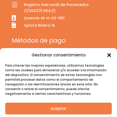
h
Registro mercantil de Pontevedra
(1/2023/5.354,0)

Licencia: M-m XG-961

Xplora Riviera SL
Métodos de pago
Gestionar consentimiento
Para ofrecer las mejores experiencias, utilizamos tecnologías
como las cookies para almacenar y/o acceder a la información
del dispositivo. El consentimiento de estas tecnologías nos
permitirá procesar datos como el comportamiento de
navegación o las identificaciones únicas en este sitio. No
consentir o retirar el consentimiento, puede afectar
negativamente a ciertas características y funciones.
Aceptar