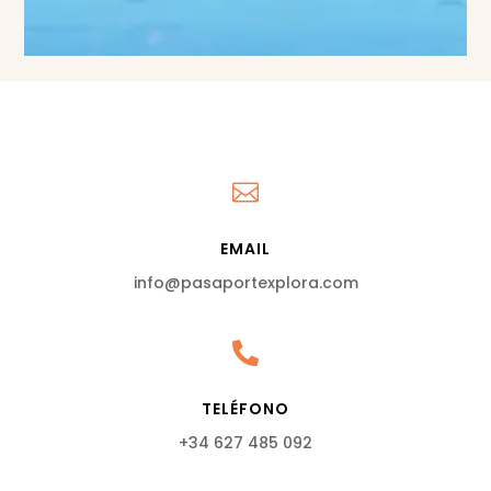

EMAIL
info@pasaportexplora.com

TELÉFONO
+34 627 485 092