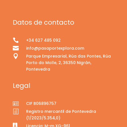
Datos de contacto

+34 627 485 092

info@pasaportexplora.com

Parque Empresarial, Rúa das Pontes, Rúa
Porto do Molle, 2, 36350 Nigrán,
Pontevedra
Legal

CIF B06896757
h
Registro mercantil de Pontevedra
(1/2023/5.354,0)

Licencia: M-m XG-961