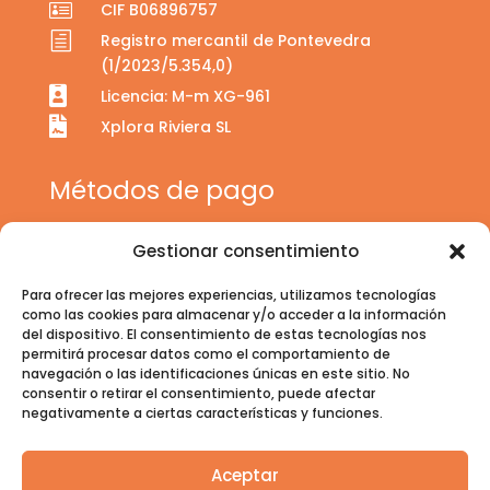

CIF B06896757
h
Registro mercantil de Pontevedra
(1/2023/5.354,0)

Licencia: M-m XG-961

Xplora Riviera SL
Métodos de pago
Gestionar consentimiento
Para ofrecer las mejores experiencias, utilizamos tecnologías
como las cookies para almacenar y/o acceder a la información
del dispositivo. El consentimiento de estas tecnologías nos
permitirá procesar datos como el comportamiento de
navegación o las identificaciones únicas en este sitio. No
consentir o retirar el consentimiento, puede afectar
negativamente a ciertas características y funciones.
Aceptar